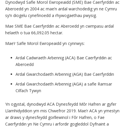
Dynodwyd Safle Morol Ewropeaidd (SME) Bae Caerfyrddin ac
Aberoedd yn 2004 ac mae’n ardal warchodedig yn ne Cymru
sy’n diogelu cynefinoedd a rhywogaethau pwysig.
Mae SME Bae Caerfyrddin ac Aberoedd yn cwmpasu ardal
helaeth o tua 66,092.05 hectar.
Mae’r Safle Morol Ewropeaidd yn cynnwys:
Ardal Cadwraeth Arbennig (ACA) Bae Caerfyrddin ac
Aberoedd
Ardal Gwarchodaeth Arbennig (AGA) Bae Caerfyrddin
Ardal Gwarchodaeth Arbennig (AGA) a safle Ramsar
Cilfach Tywyn
Yn ogystal, dynodwyd ACA Dynesfeydd Môr Hafren ar gyfer
Llamhidyddion ym mis Chwefror 2019. Mae’r ACA yn ymestyn
ar draws y dynesfeydd gorllewinol i Fôr Hafren, o Fae
Caerfyrddin yn Ne Cymru i arfordir gogleddol Dyfnaint a