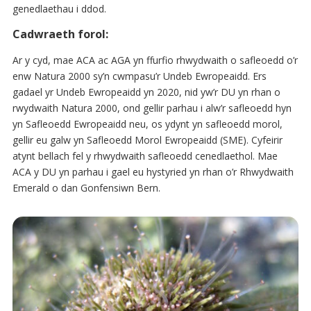
genedlaethau i ddod.
Cadwraeth forol:
Ar y cyd, mae ACA ac AGA yn ffurfio rhwydwaith o safleoedd o’r
enw Natura 2000 sy’n cwmpasu’r Undeb Ewropeaidd. Ers
gadael yr Undeb Ewropeaidd yn 2020, nid yw’r DU yn rhan o
rwydwaith Natura 2000, ond gellir parhau i alw’r safleoedd hyn
yn Safleoedd Ewropeaidd neu, os ydynt yn safleoedd morol,
gellir eu galw yn Safleoedd Morol Ewropeaidd (SME). Cyfeirir
atynt bellach fel y rhwydwaith safleoedd cenedlaethol. Mae
ACA y DU yn parhau i gael eu hystyried yn rhan o’r Rhwydwaith
Emerald o dan Gonfensiwn Bern.