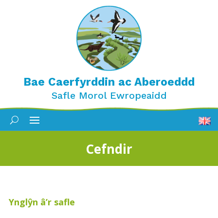
Bae Caerfyrddin ac Aberoeddd
Safle Morol Ewropeaidd
Cefndir
Ynglŷn â’r safle