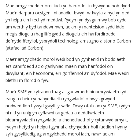
Mae amgylchedd morol iach yn hanfodol i’n bywydau bob dydd.
Mae’n darparu ocsigen i ni anadlu, bwyd i’w fwyta a hyd yn oed
yn helpu ein hiechyd meddwl. Rydym yn dysgu mwy bob dydd
am werth y byd tanddwr hwn, ac am y manteision sydd iddo
megis diogelu rhag llifogydd a diogelu ein harfordiroedd,
defnydd fferyllol, ysbrydoli technoleg, amsugno a storio Carbon
(atafaeliad Carbon).
Mae’r amgylchedd morol wedi bod yn gynhenid i’n bodolaeth
ers canrifoedd ac o ganlyniad mae’n rhan hanfodol o’n
diwylliant, ein heconomi, ein gorffennol a’n dyfodol. Mae wedi’i
blethu i’n ffordd o fyw.
Mae’r SME yn cyfrannu tuag at gadwraeth bioamrywiaeth fyd-
eang a cheir cydnabyddiaeth ryngwladol o bwysigrwydd
nodweddion bywyd gwyllt y safle. Drwy ofalu am yr SME, rydyn
ni nid yn unig yn cyflawni targedau a deddfwriaeth
bioamrywiaeth ryngwladol a chenedlaethol y cytunwyd arnynt,
rydym hefyd yn helpu i gynnal a chynyddu’r holl fuddion hynny
sy’n gysylltiedig ag amgylchedd morol iach, nawr ac am