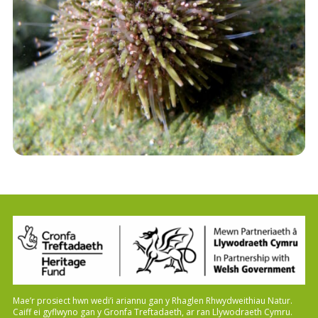
Mae’r prosiect hwn wedi’i ariannu gan y Rhaglen Rhwydweithiau Natur.
Caiff ei gyflwyno gan y Gronfa Treftadaeth, ar ran Llywodraeth Cymru.